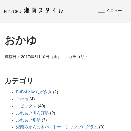
メニュー
ナ
ビ
ゲ
ー
おかゆ
シ
ョ
ン
投稿日：2017年3月10日（金） ｜ カテゴリ：
カテゴリ
FuBoLaboちがさき
(2)
その他
(4)
トピックス
(40)
ふれあい田んぼ塾
(2)
ふれあい畑塾
(7)
湘南みかんの木パートナーシッププログラム
(8)