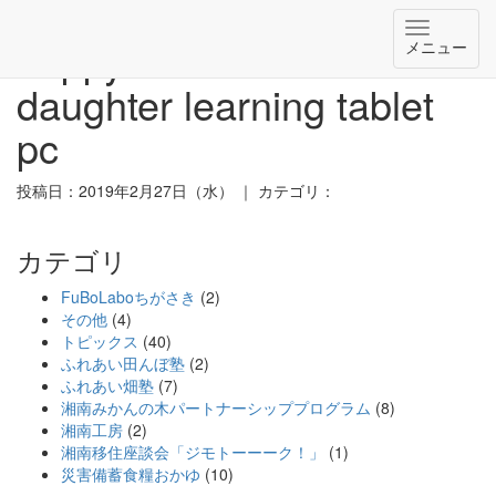
ナ
happy senior Mother and
メニュー
ビ
ゲ
daughter learning tablet
ー
シ
pc
ョ
ン
投稿日：2019年2月27日（水） ｜ カテゴリ：
カテゴリ
FuBoLaboちがさき
(2)
その他
(4)
トピックス
(40)
ふれあい田んぼ塾
(2)
ふれあい畑塾
(7)
湘南みかんの木パートナーシッププログラム
(8)
湘南工房
(2)
湘南移住座談会「ジモトーーーク！」
(1)
災害備蓄食糧おかゆ
(10)